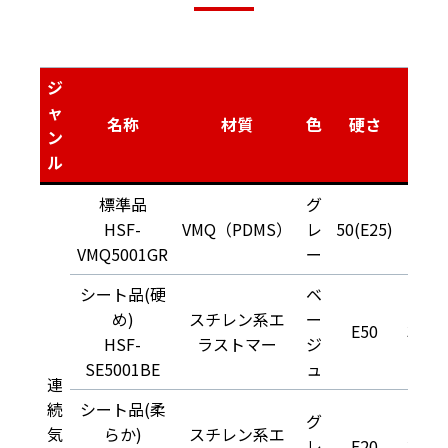
ジ
ャ
名称
材質
色
硬さ
寸法[
ン
ル
標準品
グ
HSF-
VMQ（PDMS）
レ
50(E25)
140
VMQ5001GR
ー
シート品(硬
ベ
め)
スチレン系エ
ー
E50
310×
HSF-
ラストマー
ジ
SE5001BE
ュ
連
続
シート品(柔
グ
気
らか)
スチレン系エ
レ
E20
310×