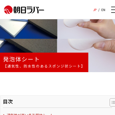
JP
/
EN
発泡体シート
【通気性、防水性のあるスポンジ状シート】
目次