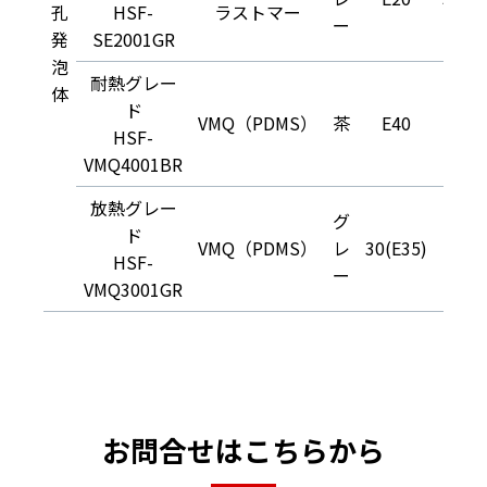
孔
HSF-
ラストマー
ー
発
SE2001GR
泡
耐熱グレー
体
ド
VMQ（PDMS）
茶
E40
140
HSF-
VMQ4001BR
放熱グレー
グ
ド
VMQ（PDMS）
レ
30(E35)
140
HSF-
ー
VMQ3001GR
お問合せはこちらから