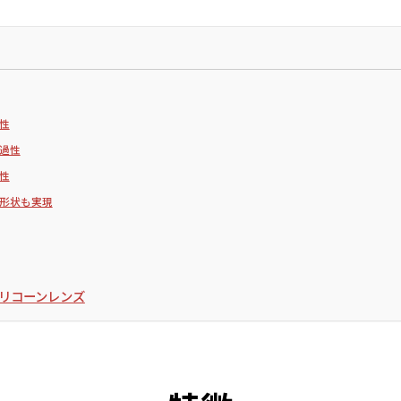
性
過性
性
形状も実現
リコーンレンズ