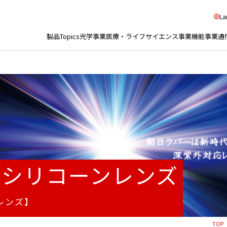
La
製品Topics
光学事業
医療・ライフサイエンス事業
機能事業
通
用シリコーンレンズ
レンズ】
TOP