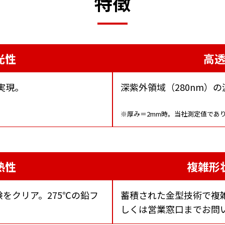
特徴
光性
高
実現。
深紫外領域（280nm）の
※厚み＝2mm時。当社測定値であ
熱性
複雑形
試験をクリア。275℃の鉛フ
蓄積された金型技術で複
しくは営業窓口までお問