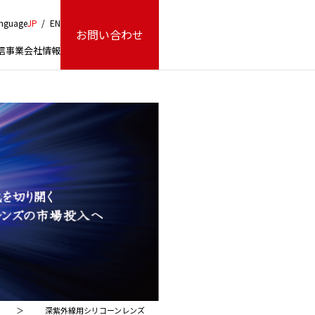
nguage
JP
/
EN
お問い合わせ
信事業
会社情報
＞
深紫外線用シリコーンレンズ