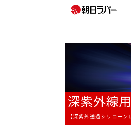
深紫外線
【深紫外透過シリコーン