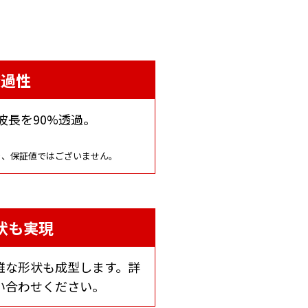
透過性
波長を90%透過。
り、保証値ではございません。
状も実現
雑な形状も成型します。詳
い合わせください。