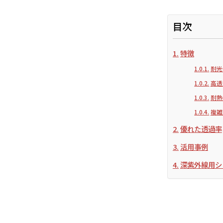
目次
特徴
耐光
高透
耐熱
複雑
優れた透過率
活用事例
深紫外線用シ