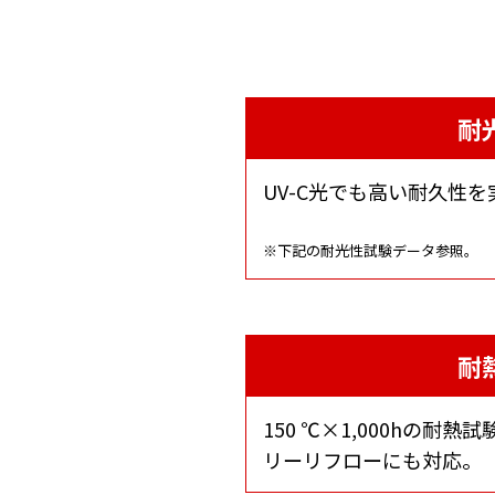
耐
UV-C光でも高い耐久性を
※下記の耐光性試験データ参照。
耐
150 ℃×1,000hの耐熱
リーリフローにも対応。